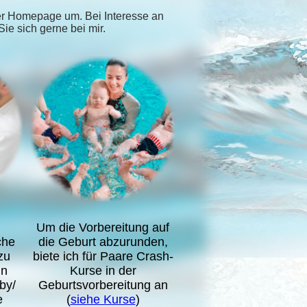
er Homepage um. Bei Interesse an
e sich gerne bei mir.
Um die Vorbereitung auf
che
die Geburt abzurunden,
zu
biete ich für Paare Crash-
in
Kurse in der
by/
Geburtsvorbereitung an
e
(
siehe Kurse
)